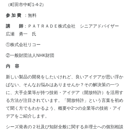
（町田市中町
1-4-2
）
参 加 費
：無料
講 師
：ＰＡＴＲＡＤＥ株式会社 シニアアドバイザー
広瀬 勇一 氏
①株式会社リコー
②一般財団法人
NHK
財団
内 容
新しい製品の開発をしたいけれど、良いアイデアが思い浮か
ばない、そんなお悩みはありませんか？その解決策の一つ
に、大手企業等が持つ技術・アイデア（開放特許）を活用す
る方法が注目されています。「開放特許」という言葉を初め
て聞く方でもわかるよう、概要や
2
つの企業等の技術・アイ
デアをご紹介します。
シーズ発表の２社及び知財全般に関する弁理士への個別相談