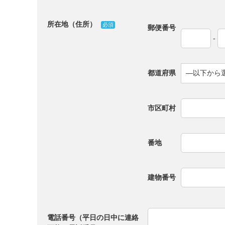
所在地（住所）
必須
郵便番号
-
都道府県
市区町村
番地
建物番号
電話番号（平日の日中に連絡