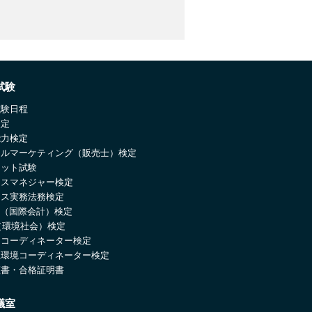
試験
試験日程
検定
能力検定
ールマーケティング（販売士）検定
ネット試験
ネスマネジャー検定
ネス実務法務検定
IC（国際会計）検定
（環境社会）検定
ーコーディネーター検定
住環境コーディネーター検定
証書・合格証明書
議室