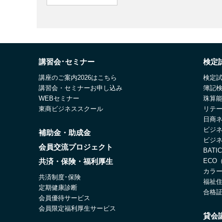
講習会･セミナー
検定
講座のご案内2026はこちら
検定
講習会・セミナーお申し込み
簿記
WEBセミナー
珠算
東商ビジネススクール
リテ
日商
ビジ
補助金・助成金
ビジ
会員交流プロジェクト
BAT
共済・保険・福利厚生
ECO
カラ
共済制度･保険
福祉
定期健康診断
合格
会員優待サービス
会員限定福利厚生サービス
貸会