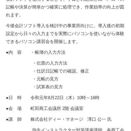
記帳や決算が簡単かつ確実に処理でき、作業効率の向上が図
れます。
今後会計ソフト導入を検討中の事業所向けに、導入後の初期
設定から日々の入力までを実際にパソコンを使いながら体験
できるパソコン講習会を開催します。
●内 容 ・帳簿の入力方法
・伝票の入力方法
・仕訳日記帳での確認、修正
・元帳の見方
・試算表の見方
●日 時 令和元年8月22日（木）10時～16時
●会 場 町田商工会議所 2階 会議室
●講 師 株式会社ディー・マネージ 澤口 公一 氏
弥生インストラクター対策講座講師、各商工会