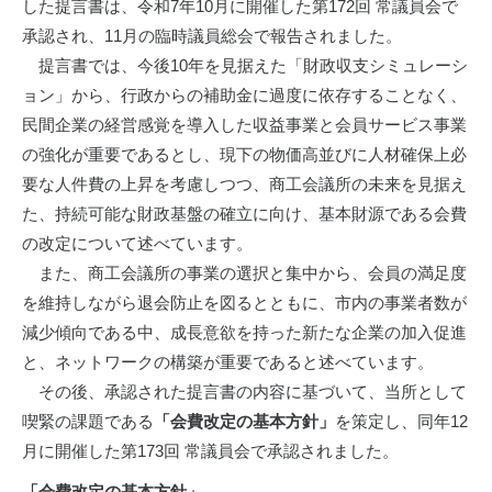
した提言書は、令和7年10月に開催した第172回 常議員会で
承認され、11月の臨時議員総会で報告されました。
提言書では、今後10年を見据えた「財政収支シミュレーシ
ョン」から、行政からの補助金に過度に依存することなく、
民間企業の経営感覚を導入した収益事業と会員サービス事業
の強化が重要であるとし、現下の物価高並びに人材確保上必
要な人件費の上昇を考慮しつつ、商工会議所の未来を見据え
た、持続可能な財政基盤の確立に向け、基本財源である会費
の改定について述べています。
また、商工会議所の事業の選択と集中から、会員の満足度
を維持しながら退会防止を図るとともに、市内の事業者数が
減少傾向である中、成長意欲を持った新たな企業の加入促進
と、ネットワークの構築が重要であると述べています。
その後、承認された提言書の内容に基づいて、当所として
喫緊の課題である
「会費改定の基本方針」
を策定し、同年12
月に開催した第173回 常議員会で承認されました。
「会費改定の基本方針」