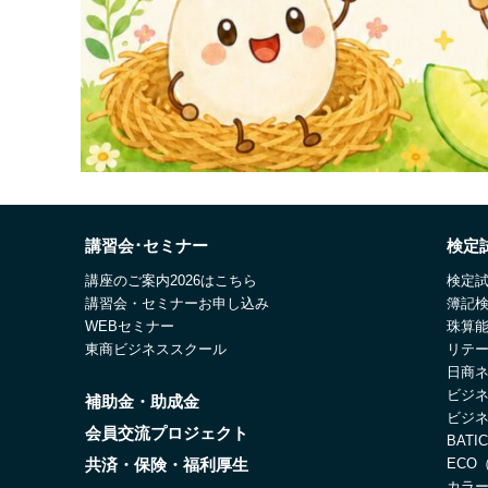
講習会･セミナー
検定
講座のご案内2026はこちら
検定
講習会・セミナーお申し込み
簿記
WEBセミナー
珠算
東商ビジネススクール
リテ
日商
ビジ
補助金・助成金
ビジ
会員交流プロジェクト
BAT
共済・保険・福利厚生
ECO
カラ