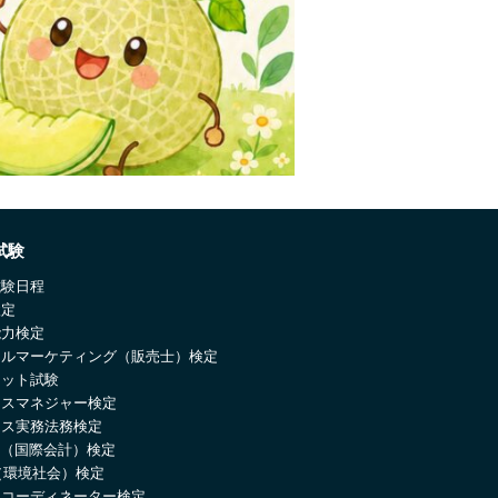
試験
試験日程
検定
能力検定
ールマーケティング（販売士）検定
ネット試験
ネスマネジャー検定
ネス実務法務検定
IC（国際会計）検定
（環境社会）検定
ーコーディネーター検定