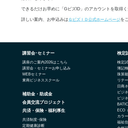
できるだけお早めに「GビズID」のアカウントを取得
詳しい案内、お申込みは
を
ＧビズＩＤ公式ホームページ
講習会･セミナー
検定
講座のご案内2026はこちら
検定
講習会・セミナーお申し込み
簿記
WEBセミナー
珠算
東商ビジネススクール
リテ
日商
ビジ
補助金・助成金
ビジ
会員交流プロジェクト
BAT
共済・保険・福利厚生
ECO
カラ
共済制度･保険
福祉
定期健康診断