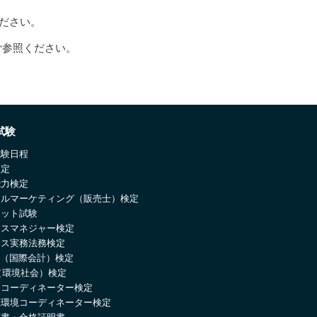
ください。
ご参照ください。
試験
試験日程
検定
能力検定
ールマーケティング（販売士）検定
ネット試験
ネスマネジャー検定
ネス実務法務検定
IC（国際会計）検定
（環境社会）検定
ーコーディネーター検定
住環境コーディネーター検定