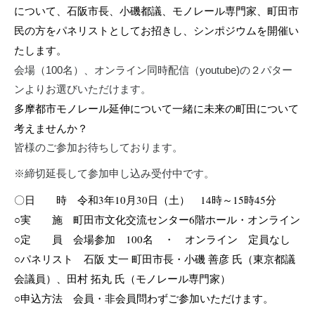
について、石阪市長、小磯都議、モノレール専門家、町田市
民の方をパネリストとしてお招きし、シンポジウムを開催い
たします。
会場（100名）、オンライン同時配信（youtube)の２パター
ンよりお選びいただけます。
多摩都市モノレール延伸について一緒に未来の町田について
考えませんか？
皆様のご参加お待ちしております。
※締切延長して参加申し込み受付中です。
〇
日 時 令和3年10月30日（土） 14時～15時45分
○実 施 町田市文化交流センター6階ホール・オンライン
○定 員 会場参加 100名 ・ オンライン 定員なし
○パネリスト 石阪 丈一 町田市長・小磯 善彦 氏（東京都議
会議員）、田村 拓丸 氏（モノレール専門家）
○申込方法 会員・非会員問わずご参加いただけます。