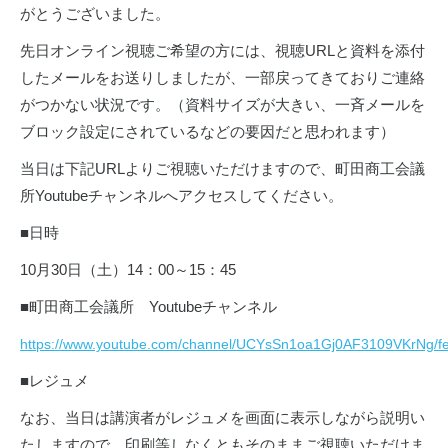
がとうございました。
先日オンライン視聴ご希望の方には、視聴URLと資料を添付
したメールをお送りしましたが、一部戻ってきておりご連絡
がつかない状況です。（資料サイズが大きい、一斉メールを
ブロック設定にされているなどの要因だと思われます）
当日は下記URLよりご視聴いただけますので、町田商工会議
所Youtubeチャンネルへアクセスしてください。
■日時
10月
30
日（土）
14
：
00
～
15
：
45
■町田商工会議所
Youtube
チャンネル
https://www.youtube.com/channel/UCYsSn1oa1Gj0AF3109VKrNg/fe
■レジュメ
なお、当日は講演者がレジュメを画面に表示しながら説明い
たしますので、印刷等しなくともそのままご視聴いただけま