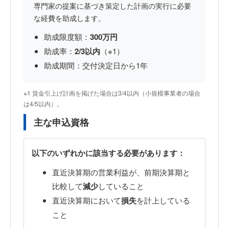
専門家の提案に基づき策定した計画の実行に必要
な経費を助成します。
助成限度額：
300万円
助成率：
2/3以内
（※1）
助成期間：交付決定日から1年
※1 賃金引上げ計画を掲げた場合は3/4以内（小規模事業者の場合
は4/5以内）。
主な申込資格
以下のいずれかに該当する必要があります：
直近決算期の営業利益が、前期決算期と
比較して
減少
していること
直近決算期において
損失
を計上している
こと