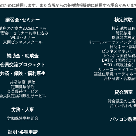
録のために使用します。また当所からの各種情報提供に使用する場合がありま
講習会･セミナー
検定試験
講座のご案内2026はこちら
検定試験日程
講習会・セミナーお申し込み
簿記検定
WEBセミナー
珠算能力検定
東商ビジネススクール
リテールマーケティング（
日商ネット試
ビジネスマネジャ
補助金・助成金
ビジネス実務法務
BATIC（国際会計
会員交流プロジェクト
ECO（環境社会
カラーコーディネー
共済・保険・福利厚生
福祉住環境コーディネ
合格証書・合格証
共済制度･保険
定期健康診断
会員優待サービス
貸会議室
会員限定福利厚生サービス
貸会議室のご案
お問い合わせ
労務・人事
労働保険事務組合
パソコン教
証明･各種申請