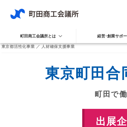
町田商工会議所とは
経営･創業サポ
東京都活性化事業 ／ 人材確保支援事業
東京町田合同
町田で
出展