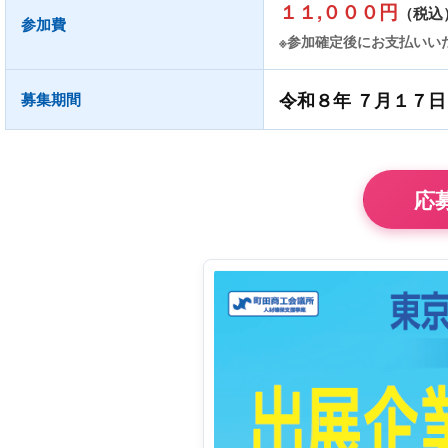
１１,０００円
（税込
参加費
※参加確定後にお支払いい
令和８年 ７月１７
募集期間
応