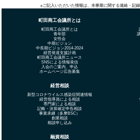
※ご記入いただいた情報は、本事業に関する連絡・記
町田商工会議所とは
町田商工会議所とは
青年部
女性会
中期ビジョン
中長期ビジョン2014-2024
経営発達支援計画
町田商工会議所ニュース
SNSによる情報発信
入会のご案内、申込
ホームページ広告募集
経営相談
新型コロナウイルス感染症関連情報
経営指導員による相談
専門家による相談
記帳・決算確定申告相談
事業承継（多摩BSC）
創業相談
相談申し込み
融資相談