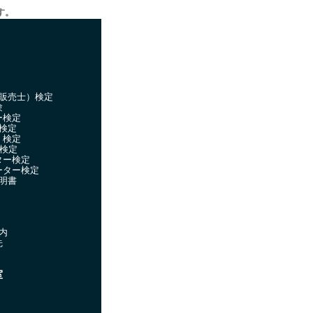
す。
販売士）検定
験
ー検定
検定
）検定
）検定
ター検定
ーター検定
明書
内
先
室